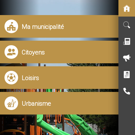
Ma municipalité
Citoyens
Loisirs
Urbanisme